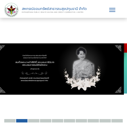
สหกรณ์ออมทรัพย์สาธารณสุขปทุมธานี จำกัด
Toggle
PATHUMTHANI PUBLIC HEALTH SAVING AND CREDIT COOPERATIVE, LIMITED
navigat