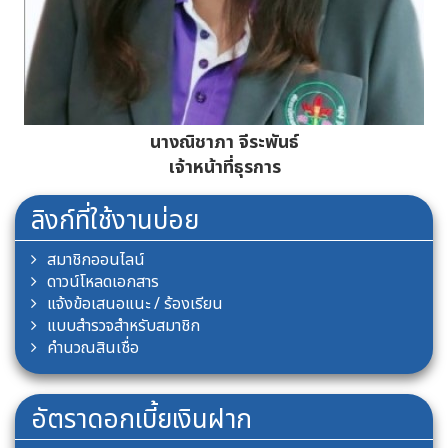
นางศรีแพร หิรัญพฤกษ์
นางณิชาภา จีระพันธ์
เจ้าหน้าที่สินเชื่อ
เจ้าหน้าที่ธุรการ
ลิงก์ที่ใช้งานบ่อย
สมาชิกออนไลน์
ดาวน์โหลดเอกสาร
แจ้งข้อเสนอแนะ / ร้องเรียน
แบบสำรวจสำหรับสมาชิก
คำนวณสินเชื่อ
อัตราดอกเบี้ยเงินฝาก