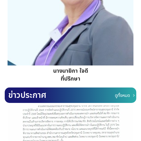
นางวีนัส วัฒนธำรงค์
นางนายิกา ใจดี
รองประธานกรรมการคนที่ 1
ที่ปรึกษา
ข่าวประกาศ
ดูทั้งหมด