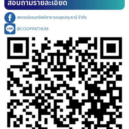
สอบถามรายละเอียด
สหกรณ์ออมทรัพย์สาธารณสุขปทุมธานี จำกัด
@COOPPATHUM