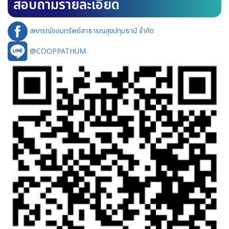
สอบถามรายละเอียด
สหกรณ์ออมทรัพย์สาธารณสุขปทุมธานี จำกัด
@COOPPATHUM