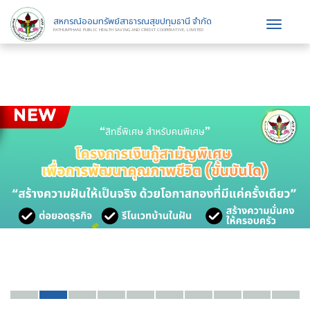
สหกรณ์ออมทรัพย์สาธารณสุขปทุมธานี จำกัด
Toggle
PATHUMTHANI PUBLIC HEALTH SAVING AND CREDIT COOPERATIVE, LIMITED
navigat