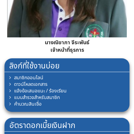
นางศรีแพร หิรัญพฤกษ์
เจ้าหน้าที่สินเชื่อ
ลิงก์ที่ใช้งานบ่อย
สมาชิกออนไลน์
ดาวน์โหลดเอกสาร
แจ้งข้อเสนอแนะ / ร้องเรียน
แบบสำรวจสำหรับสมาชิก
คำนวณสินเชื่อ
อัตราดอกเบี้ยเงินฝาก